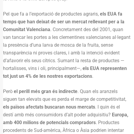
Pel que fa a l’exportació de productes agraris,
els EUA fa
temps que han deixat de ser un mercat rellevant per a la
Comunitat Valenciana
. Concretament des del 2001, quan
van tancar les portes a les clementines valencianes al·legant
la presència d’una larva de mosca de la fruita, sense
transparència ni proves clares, i amb la intenció evident
d’afavorir els seus cítrics. Sumant la resta de productes —
hortalisses, vins i oli, principalment—,
els EUA representen
tot just un 4% de les nostres exportacions
.
Però
el perill més gran és indirecte
. Quan els aranzels
siguen tan elevats que es perda el marge de competitivitat,
els països afectats buscaran nous mercats
. I quin és el
destí amb més consumidors d’alt poder adquisitiu?
Europa,
amb 400 milions de potencials compradors
. Productes
procedents de Sud-amèrica, Àfrica o Àsia podrien intentar