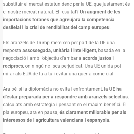
substituir el mercat estatunidenc per la UE, que justament és
el nostre mercat natural. El resultat?
Un augment de les
importacions foranes que agreujarà la competència
deslleial i la crisi de rendibilitat del camp europeu
.
Els aranzels de Trump mereixen per part de la UE una
resposta
assossegada, unitària i intel·ligent
, basada en la
negociació i amb l’objectiu d’arribar a
acords justos i
recíprocs
, on ningú no isca perjudicat. Una UE unida pot
mirar als EUA de tu a tu i evitar una guerra comercial.
Ara bé, si la diplomàcia no evita l’enfrontament,
la UE ha
d’estar preparada per a respondre amb aranzels selectius
,
calculats amb estratègia i pensant en el màxim benefici. El
pla europeu, ara en pausa,
és clarament millorable per als
interessos de l’agricultura valenciana i espanyola
.