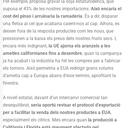
Per exemple, proposa gravar la soja estatunidenca, que
suposa el 45% de les nostres importacions.
Això encaria el
cost del pinso i arruïnaria la ramaderia
. És a dir, disparar
una fletxa al cel que acabaria caient-nos al cap. Alhora, es
deixen fora de la resposta productes com les nous, que
pressionen a la baixa els preus dels nostres fruits secs. I,
encara més indignant,
la UE ajorna els aranzels a les
ametles californianes fins a desembre
, quan la campanya
ja ha acabat i la indústria ha fet les compres per a fabricar
els torrons. Això permetria a EUA redirigir grans volums
d’ametla cap a Europa abans d’eixe termini, aprofitant la
finestra.
A nivell estatal, davant d’un intercanvi comercial tan
desequilibrat,
seria oportú revisar el protocol d’exportació
per a facilitar la venda dels nostres productes a EUA
,
especialment els cítrics. Més encara quan
la producció a
Califòrnia i Florida està greument afectada pel