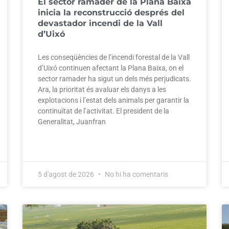
El sector ramader de la Plana Baixa
inicia la reconstrucció després del
devastador incendi de la Vall
d’Uixó
Les conseqüències de l’incendi forestal de la Vall
d’Uixó continuen afectant la Plana Baixa, on el
sector ramader ha sigut un dels més perjudicats.
Ara, la prioritat és avaluar els danys a les
explotacions i l’estat dels animals per garantir la
continuïtat de l’activitat. El president de la
Generalitat, Juanfran
5 d'agost de 2026
No hi ha comentaris