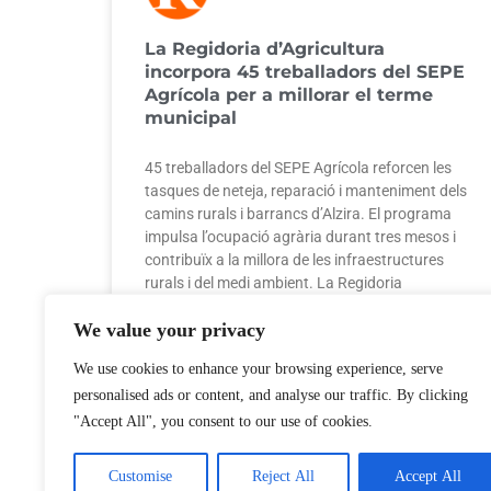
La Regidoria d’Agricultura
incorpora 45 treballadors del SEPE
Agrícola per a millorar el terme
municipal
45 treballadors del SEPE Agrícola reforcen les
tasques de neteja, reparació i manteniment dels
camins rurals i barrancs d’Alzira. El programa
impulsa l’ocupació agrària durant tres mesos i
contribuïx a la millora de les infraestructures
rurals i del medi ambient. La Regidoria
d’Agricultura, Serveis per a la Ciutat, Plagues i
We value your privacy
We use cookies to enhance your browsing experience, serve
personalised ads or content, and analyse our traffic. By clicking
29 de juliol de 2026
No hi ha comentaris
"Accept All", you consent to our use of cookies.
Customise
Reject All
Accept All