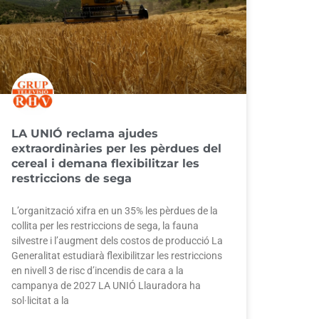
LA UNIÓ reclama ajudes
extraordinàries per les pèrdues del
cereal i demana flexibilitzar les
restriccions de sega
L’organització xifra en un 35% les pèrdues de la
collita per les restriccions de sega, la fauna
silvestre i l’augment dels costos de producció La
Generalitat estudiarà flexibilitzar les restriccions
en nivell 3 de risc d’incendis de cara a la
campanya de 2027 LA UNIÓ Llauradora ha
sol·licitat a la