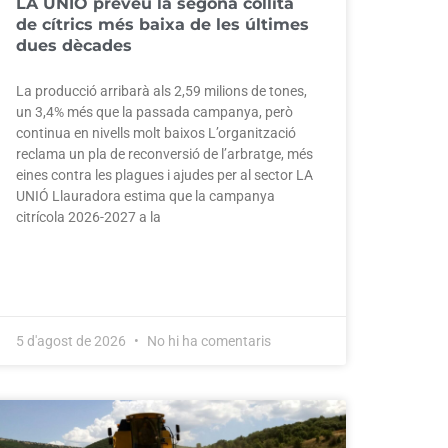
LA UNIÓ preveu la segona collita
de cítrics més baixa de les últimes
dues dècades
La producció arribarà als 2,59 milions de tones,
un 3,4% més que la passada campanya, però
continua en nivells molt baixos L’organització
reclama un pla de reconversió de l’arbratge, més
eines contra les plagues i ajudes per al sector LA
UNIÓ Llauradora estima que la campanya
citrícola 2026-2027 a la
5 d'agost de 2026
No hi ha comentaris