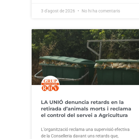
3 d'agost de 2026
No hi ha comentaris
LA UNIÓ denuncia retards en la
retirada d’animals morts i reclama
el control del servei a Agricultura
L’organització reclama una supervisió efectiva
de la Conselleria davant uns retards que,