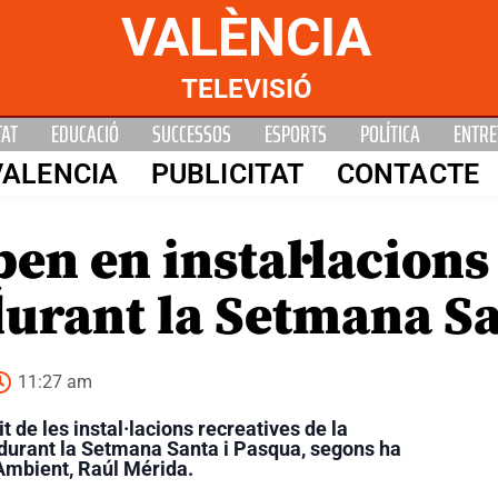
VALÈNCIA
TELEVISIÓ
TAT
EDUCACIÓ
SUCCESSOS
ESPORTS
POLÍTICA
ENTRE
VALENCIA
PUBLICITAT
CONTACTE
n en instal·lacions
durant la Setmana S
11:27 am
t de les instal·lacions recreatives de la
durant la Setmana Santa i Pasqua, segons ha
Ambient, Raúl Mérida.