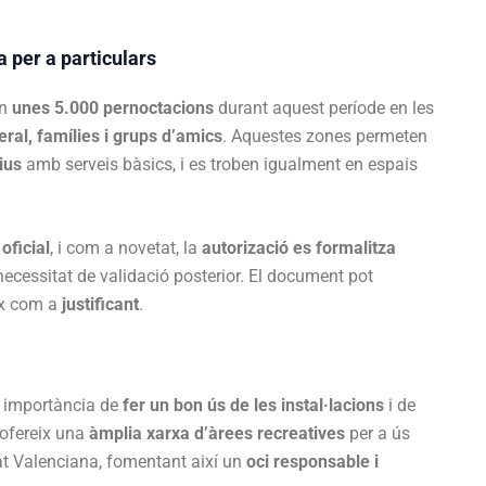
 per a particulars
en
unes 5.000 pernoctacions
durant aquest període en les
eral, famílies i grups d’amics
. Aquestes zones permeten
ius
amb serveis bàsics, i es troben igualment en espais
oficial
, i com a novetat, la
autorizació es formalitza
necessitat de validació posterior. El document pot
eix com a
justificant
.
a importància de
fer un bon ús de les instal·lacions
i de
 ofereix una
àmplia xarxa d’àrees recreatives
per a ús
t Valenciana, fomentant així un
oci responsable i