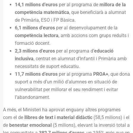
14,1 milions d’euros
per al programa de
millora de la
competència matemàtica
, que beneficiarà a alumnat
de Primària, ESO i FP Bàsica.
6,1 milions d’euros
per al desenvolupament de la
competència lectora
, amb accions com grups reduïts i
formació docent.
2,3 milions d’euros
per al programa d’
educació
inclusiva
, centrat en alumnat d’Infantil i Primària amb
necessitats de suport educatiu.
11,7 milions d’euros
per al programa
PROA+
, que dona
suport a més d’un milió d’alumnes en situació de
vulnerabilitat per millorar el seu rendiment i evitar
l’abandonament.
A més, el Ministeri ha aprovat enguany altres programes
com el de
llibres de text i material didàctic
(58,5 milions) i el
de
benestar emocional
(5 milions), elevant la inversió total a
les comunitats a
382,7 milions d’euros
, un 195% més que en