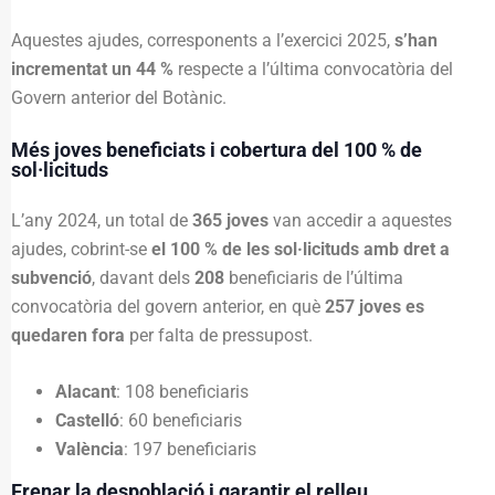
Aquestes ajudes, corresponents a l’exercici 2025,
s’han
incrementat un 44 %
respecte a l’última convocatòria del
Govern anterior del Botànic.
Més joves beneficiats i cobertura del 100 % de
sol·licituds
L’any 2024, un total de
365 joves
van accedir a aquestes
ajudes, cobrint-se
el 100 % de les sol·licituds amb dret a
subvenció
, davant dels
208
beneficiaris de l’última
convocatòria del govern anterior, en què
257 joves es
quedaren fora
per falta de pressupost.
Alacant
: 108 beneficiaris
Castelló
: 60 beneficiaris
València
: 197 beneficiaris
Frenar la despoblació i garantir el relleu