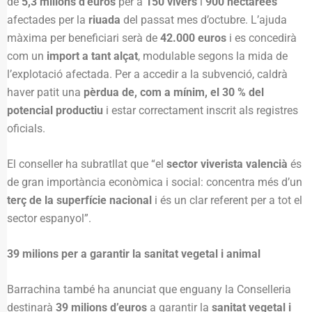
de
5,3 milions d’euros
per a
150 vivers
i
900 hectàrees
afectades per la
riuada
del passat mes d’octubre. L’ajuda
màxima per beneficiari serà de
42.000 euros
i es concedirà
com un
import a tant alçat
, modulable segons la mida de
l’explotació afectada. Per a accedir a la subvenció, caldrà
haver patit una
pèrdua de, com a mínim, el 30 % del
potencial productiu
i estar correctament inscrit als registres
oficials.
El conseller ha subratllat que “el
sector viverista valencià
és
de gran importància econòmica i social: concentra més d’un
terç de la superfície nacional
i és un clar referent per a tot el
sector espanyol”.
39 milions per a garantir la sanitat vegetal i animal
Barrachina també ha anunciat que enguany la Conselleria
destinarà
39 milions d’euros
a garantir la
sanitat vegetal i