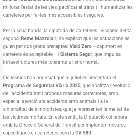
millorar l’estat de les vies, pacificar el trànsit i humanitzar les
carreteres per fer-les més accessibles i segures.
Per la seua banda, la diputada de Carreteres i vicepresidenta
segona,
Reme Mazzolari
, ha explicat que les actuacions es
guien per dos grans preceptes:
Visió Zero
—cap mort en
carretera és acceptable— i
Sistema Segur
, que impulsa
infraestructures més tolerants a l’error humà.
Els tècnics han anunciat que al juliol es presentarà el
Programa de Seguretat Viària 2025
, que analitza l’evolució
de l’accidentalitat i proposa mesures correctores, amb
especial atenció als accidents amb animals i a la
sinistralitat dels motoristes, que ja representen la meitat de
les víctimes mortals. En este sentit, la Diputació col·labora
amb la Direcció General de Trànsit per implantar mesures
específiques en carreteres com la
CV-580
.