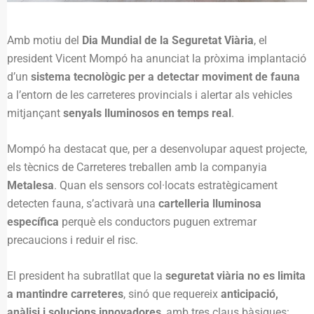
Amb motiu del
Dia Mundial de la Seguretat Viària
, el
president Vicent Mompó ha anunciat la pròxima implantació
d’un
sistema tecnològic per a detectar moviment de fauna
a l’entorn de les carreteres provincials i alertar als vehicles
mitjançant
senyals lluminosos en temps real
.
Mompó ha destacat que, per a desenvolupar aquest projecte,
els tècnics de Carreteres treballen amb la companyia
Metalesa
. Quan els sensors col·locats estratègicament
detecten fauna, s’activarà una
cartelleria lluminosa
específica
perquè els conductors puguen extremar
precaucions i reduir el risc.
El president ha subratllat que la
seguretat viària no es limita
a mantindre carreteres
, sinó que requereix
anticipació,
anàlisi i solucions innovadores
, amb tres claus bàsiques: