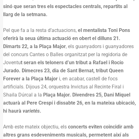
sinó que seran tres els espectacles centrals, repartits al
llarg de la setmana.
Pel que fa a la resta d’actuacions,
el mentalista Toni Pons
oferirà la seua última actuació en obert el dilluns 21.
Dimarts 22, a la Plaça Major
, els guanyadors i guanyadores
del concurs Cantes o Balles organitzat per la regidoria de
Joventu
t seran els teloners d’un tribut a Rafael i Rocío
Jurado. Dimecres 23, dia de Sant Bernat, tribut Queen
Forever a la Plaça Major
i, en acabar, castell de focs
artificials. Dijous 24, orquestra Invictus al Recinte Firal i
Shaila Dúrcal a la
Plaça Major. Divendres 25, Dani Miquel
actuarà al Pere Crespí i dissabte 26, en la mateixa ubicació,
hi haurà
varietés
.
Amb este mateix objectiu, els
concerts eviten coincidir amb
altres grans esdeveniments musicals, permetent així als