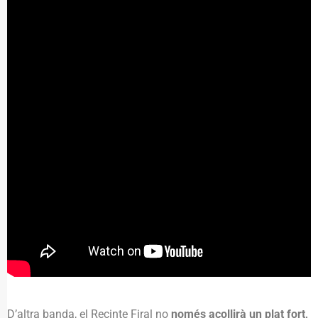
D’altra banda, el Recinte Firal no
només acollirà un plat fort,