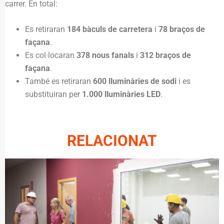
carrer. En total:
Es retiraran
184 bàculs de carretera
i
78 braços de
façana
.
Es col·locaran
378 nous fanals
i
312 braços de
façana
.
També es retiraran
600 lluminàries de sodi
i es
substituiran per
1.000 lluminàries LED
.
RELACIONAT