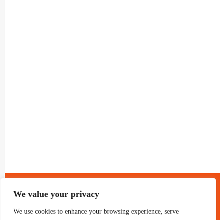
® GRUP TELEVISIO 2022.
TOTS ELS DRETS RESERVATS
We value your privacy
We use cookies to enhance your browsing experience, serve