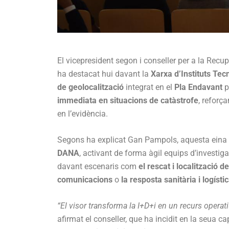
El vicepresident segon i conseller per a la Recu
ha destacat hui davant la
Xarxa d’Instituts Te
de geolocalització
integrat en el
Pla Endavant
p
immediata en situacions de catàstrofe
, reforç
en l’evidència.
Segons ha explicat Gan Pampols, aquesta eina do
DANA
, activant de forma àgil equips d’investig
davant escenaris com
el rescat i localització 
comunicacions
o
la resposta sanitària i logísti
“El visor transforma la I+D+i en un recurs opera
afirmat el conseller, que ha incidit en la seua c