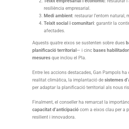
Teixit empresarial i econòmic
: restaurar l
resiliència empresarial.
Medi ambient
: restaurar l’entorn natural, 
Teixit social i comunitari
: garantir la cont
afectades.
Aquests quatre eixos se sustenten sobre dues
b
planificació territorial
— i cinc
bases habilitado
mesures
que inclou el Pla.
Entre les accions destacades, Gan Pampols ha c
realitat climàtica, la implantació de
sistemes d’a
per adaptar la planificació territorial als nous ri
Finalment, el conseller ha remarcat la importàn
capacitat d’anticipació
com a eixos clau per a pr
resilient i innovadora.