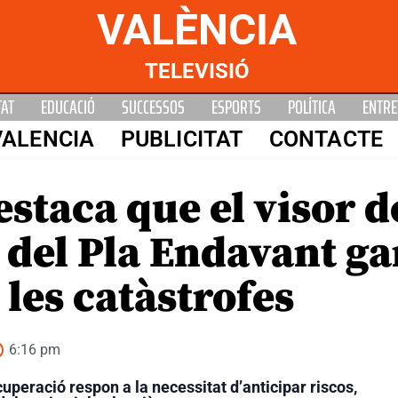
VALÈNCIA
TELEVISIÓ
TAT
EDUCACIÓ
SUCCESSOS
ESPORTS
POLÍTICA
ENTRE
VALENCIA
PUBLICITAT
CONTACTE
staca que el visor d
 del Pla Endavant ga
 les catàstrofes
6:16 pm
uperació respon a la necessitat d’anticipar riscos,