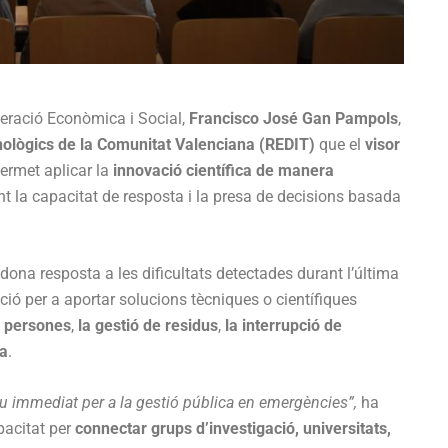
peració Econòmica i Social,
Francisco José Gan Pampols
,
cnològics de la Comunitat Valenciana (REDIT)
que el
visor
ermet aplicar la
innovació científica de manera
ant la capacitat de resposta i la presa de decisions basada
na resposta a les dificultats detectades durant l’última
ació per a aportar solucions tècniques o científiques
de persones
,
la gestió de residus
,
la interrupció de
ca
.
tiu immediat per a la gestió pública en emergències”,
ha
apacitat per
connectar grups d’investigació, universitats,