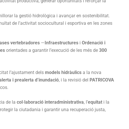
’activitat productiva, generar oportunitats i reforçar la
millorar la gestió hidrològica i avançar en sostenibilitat.
inuïtat de l’activitat sociocultural i esportiva en les zones
ases vertebradores
—
Infraestructures
i
Ordenació i
res
orientades a garantir l’execució de les més de
300
itat l’ajustament dels
models hidràulics
a la nova
lerta i prealerta d’inundació
, i la revisió del
PATRICOVA
scos.
cia de la
col·laboració interadministrativa
, l’
equitat
i la
otegir la ciutadania i garantir una recuperació justa,