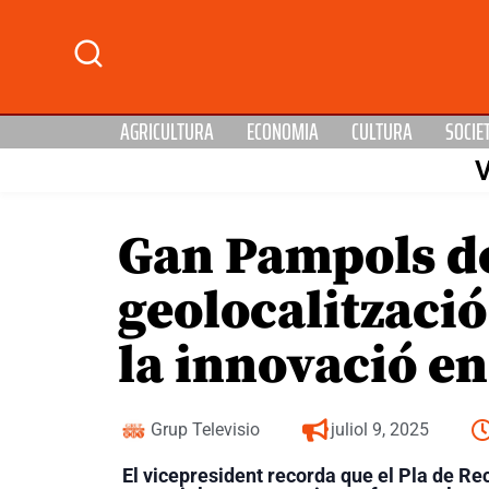
AGRICULTURA
ECONOMIA
CULTURA
SOCIE
Gan Pampols de
geolocalització
la innovació en
Grup Televisio
juliol 9, 2025
E
l
vicepresident recorda que el Pla de Rec