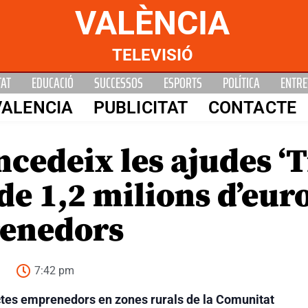
VALÈNCIA
TELEVISIÓ
TAT
EDUCACIÓ
SUCCESSOS
ESPORTS
POLÍTICA
ENTRE
VALENCIA
PUBLICITAT
CONTACTE
cedeix les ajudes ‘T
de 1,2 milions d’euro
renedors
7:42 pm
ectes emprenedors en zones rurals de la Comunitat