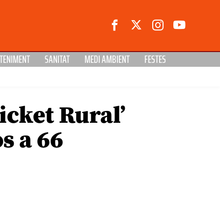
TENIMENT
SANITAT
MEDI AMBIENT
FESTES
icket Rural’
s a 66