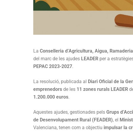
La
Conselleria d’Agricultura, Aigua, Ramaderia
del marc de les ajudes
LEADER
per a estratègie
PEPAC 2023-2027
.
La resolució, publicada al
Diari Oficial de la G
emprenedors
de les
11 zones rurals LEADER
de
1.200.000 euros
.
Aquestes ajudes, gestionades pels
Grups d’Acc
de Desenvolupament Rural (FEADER)
, el
Minist
Valenciana, tenen com a objectiu
impulsar la c