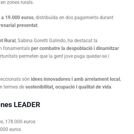
en zones rurals.
s a 19.000 euros
, distribuïda en dos pagaments durant
esarial presentat
.
t Rural
, Sabina Goretti Galindo, ha destacat la
ón fonamentals
per combatre la despoblació i dinamitzar
rtunitats permeten que la gent jove puga quedar-se i
eleccionats són
idees innovadores i amb arrelament local
,
en termes de
sostenibilitat, ocupació i qualitat de vida
.
zones LEADER
es, 178.000 euros
.000 euros