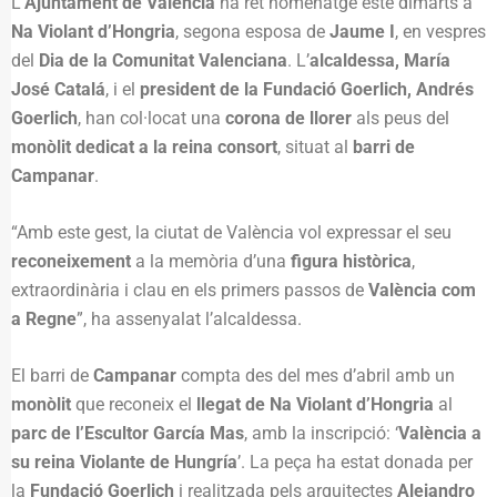
L’
Ajuntament de València
ha ret homenatge este dimarts a
Na Violant d’Hongria
, segona esposa de
Jaume I
, en vespres
del
Dia de la Comunitat Valenciana
. L’
alcaldessa, María
José Catalá
, i el
president de la Fundació Goerlich, Andrés
Goerlich
, han col·locat una
corona de llorer
als peus del
monòlit dedicat a la reina consort
, situat al
barri de
Campanar
.
“Amb este gest, la ciutat de València vol expressar el seu
reconeixement
a la memòria d’una
figura històrica
,
extraordinària i clau en els primers passos de
València com
a Regne
”, ha assenyalat l’alcaldessa.
El barri de
Campanar
compta des del mes d’abril amb un
monòlit
que reconeix el
llegat de Na Violant d’Hongria
al
parc de l’Escultor García Mas
, amb la inscripció: ‘
València a
su reina Violante de Hungría
’. La peça ha estat donada per
la
Fundació Goerlich
i realitzada pels arquitectes
Alejandro