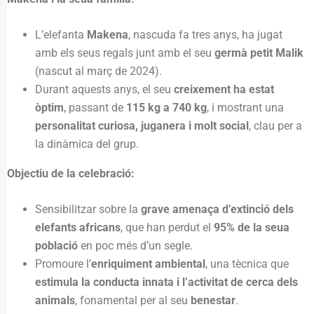
L’elefanta
Makena
, nascuda fa tres anys, ha jugat
amb els seus regals junt amb el seu
germà petit Malik
(nascut al març de 2024).
Durant aquests anys, el seu
creixement ha estat
òptim
, passant de
115 kg a 740 kg
, i mostrant una
personalitat curiosa, juganera i molt social
, clau per a
la dinàmica del grup.
Objectiu de la celebració:
Sensibilitzar sobre la
grave amenaça d’extinció dels
elefants africans
, que han perdut el
95% de la seua
població
en poc més d’un segle.
Promoure l’
enriquiment ambiental
, una tècnica que
estimula la conducta innata i l’activitat de cerca dels
animals
, fonamental per al seu
benestar
.