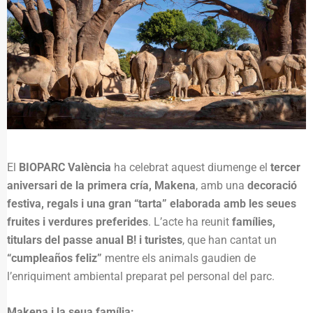
El
BIOPARC València
ha celebrat aquest diumenge el
tercer
aniversari de la primera cría, Makena
, amb una
decoració
festiva, regals i una gran “tarta” elaborada amb les seues
fruites i verdures preferides
. L’acte ha reunit
famílies,
titulars del passe anual B! i turistes
, que han cantat un
“cumpleaños feliz”
mentre els animals gaudien de
l’enriquiment ambiental preparat pel personal del parc.
Makena i la seua família: