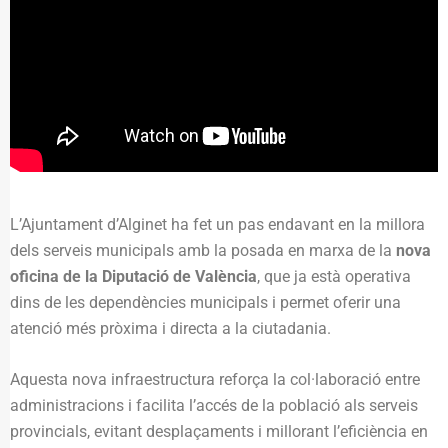
L’Ajuntament d’Alginet ha fet un pas endavant en la millora
dels serveis municipals amb la posada en marxa de la
nova
oficina de la Diputació de València
, que ja està operativa
dins de les dependències municipals i permet oferir una
atenció més pròxima i directa a la ciutadania.
Aquesta nova infraestructura reforça la col·laboració entre
administracions i facilita l’accés de la població als serveis
provincials, evitant desplaçaments i millorant l’eficiència en