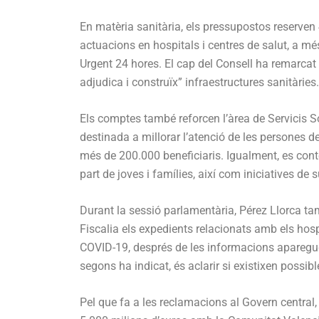
En matèria sanitària, els pressupostos reserven
actuacions en hospitals i centres de salut, a m
Urgent 24 hores. El cap del Consell ha remarcat 
adjudica i construïx” infraestructures sanitàries.
Els comptes també reforcen l’àrea de Servicis S
destinada a millorar l’atenció de les persones d
més de 200.000 beneficiaris. Igualment, es conte
part de joves i famílies, així com iniciatives de 
Durant la sessió parlamentària, Pérez Llorca tam
Fiscalia els expedients relacionats amb els hos
COVID-19, després de les informacions aparegud
segons ha indicat, és aclarir si existixen possibl
Pel que fa a les reclamacions al Govern central,