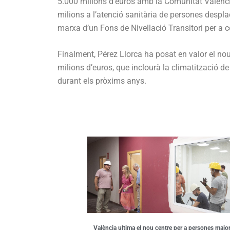
5.000 milions d’euros amb la Comunitat Valenc
milions a l’atenció sanitària de persones despla
marxa d’un Fons de Nivellació Transitori per a 
Finalment, Pérez Llorca ha posat en valor el no
milions d’euros, que inclourà la climatització d
durant els pròxims anys.
València ultima el nou centre per a persones major