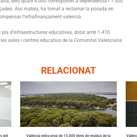
iana, dels quals 4.000 corresponen a dependència i 1.000
çades. Així mateix, ha tornat a reclamar la posada en
compensar l’infrafinançament valencià.
u pla d’infraestructures educatives, dotat amb 1.410
e les aules i centres educatius de la Comunitat Valenciana
RELACIONAT
s del
València retira prop de 15.000 litres de residus de la
Valènci