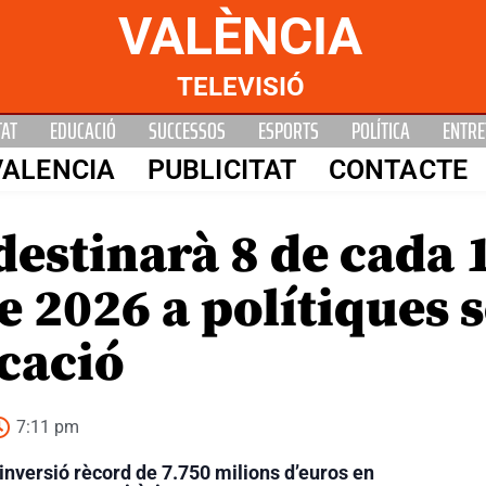
VALÈNCIA
TELEVISIÓ
TAT
EDUCACIÓ
SUCCESSOS
ESPORTS
POLÍTICA
ENTRE
VALENCIA
PUBLICITAT
CONTACTE
destinarà 8 de cada 
 2026 a polítiques s
cació
7:11 pm
nversió rècord de 7.750 milions d’euros en