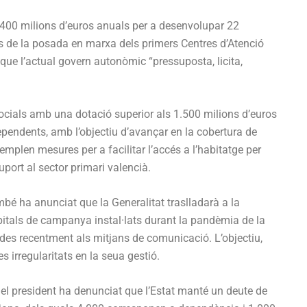
 400 milions d’euros anuals per a desenvolupar 22
és de la posada en marxa dels primers Centres d’Atenció
que l’actual govern autonòmic “pressuposta, licita,
ocials amb una dotació superior als 1.500 milions d’euros
ependents, amb l’objectiu d’avançar en la cobertura de
mplen mesures per a facilitar l’accés a l’habitatge per
suport al sector primari valencià.
bé ha anunciat que la Generalitat traslladarà a la
pitals de campanya instal·lats durant la pandèmia de la
es recentment als mitjans de comunicació. L’objectiu,
es irregularitats en la seua gestió.
 el president ha denunciat que l’Estat manté un deute de