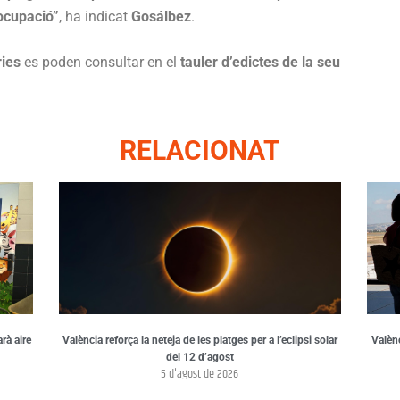
 ocupació”
, ha indicat
Gosálbez
.
ries
es poden consultar en el
tauler d’edictes de la seu
RELACIONAT
arà aire
València reforça la neteja de les platges per a l’eclipsi solar
Valènc
del 12 d’agost
5 d'agost de 2026