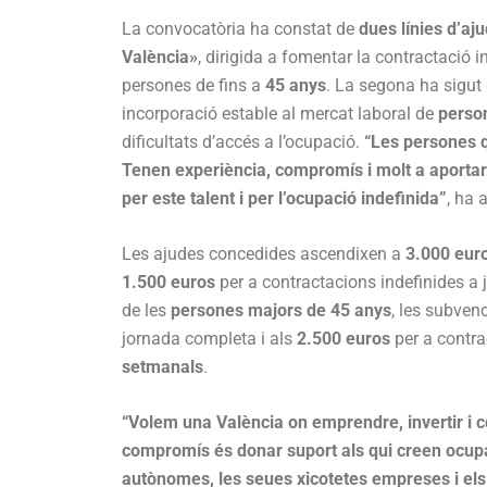
La convocatòria ha constat de
dues línies d’aj
València»
, dirigida a fomentar la contractació i
persones de fins a
45 anys
. La segona ha sigut
incorporació estable al mercat laboral de
perso
dificultats d’accés a l’ocupació.
“Les persones q
Tenen experiència, compromís i molt a aporta
per este talent i per l’ocupació indefinida”
, ha 
Les ajudes concedides ascendixen a
3.000 eur
1.500 euros
per a contractacions indefinides a 
de les
persones majors de 45 anys
, les subven
jornada completa i als
2.500 euros
per a contra
setmanals
.
“Volem una València on emprendre, invertir i c
compromís és donar suport als qui creen ocupa
autònomes, les seues xicotetes empreses i els