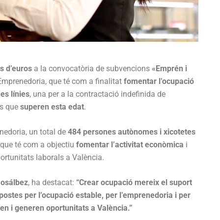
ns d’euros
a la convocatòria de subvencions
«Emprén i
Emprenedoria, que té com a finalitat
fomentar l’ocupació
es línies
, una per a la contractació indefinida de
es que
superen esta edat
.
nedoria, un total de
484 persones autònomes i xicotetes
 que té com a objectiu
fomentar l’activitat econòmica
i
ortunitats laborals a València.
osálbez
, ha destacat:
“Crear ocupació mereix el suport
postes per l’ocupació estable, per l’emprenedoria i per
xen i generen oportunitats a València.”