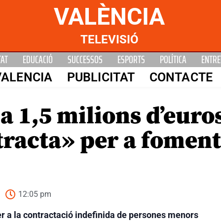
VALÈNCIA
TELEVISIÓ
TAT
EDUCACIÓ
SUCCESSOS
ESPORTS
POLÍTICA
ENTRE
VALENCIA
PUBLICITAT
CONTACTE
a 1,5 milions d’eur
racta» per a foment
12:05 pm
er a la contractació indefinida de persones menors