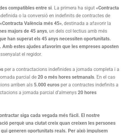
udes compatibles entre si
. La primera ha sigut
«Contracta
ndefinida o la conversió en indefinits de contractes de
«Contracta València més 45»
, destinada a afavorir la
nes majors de 45 anys
, un dels col·lectius amb més
ue han superat els 45 anys necessiten oportunitats.
r. Amb estes ajudes afavorim que les empreses aposten
assenyalat el regidor.
os
per a contractacions indefinides a jornada completa i a
jornada parcial de
20 o més hores setmanals
. En el cas
cions arriben als
5.000 euros
per a contractes indefinits a
ctacions a jornada parcial d’almenys
20 hores
ontractar siga cada vegada més fàcil. El nostre
ció perquè una ciutat creix quan creixen les persones
 qui generen oportunitats reals. Per això impulsem