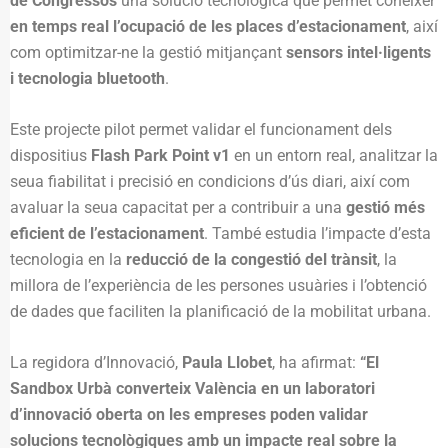
de Congressos
una solució tecnològica que permet conéixer
en temps real l’ocupació de les places d’estacionament
, així
com optimitzar-ne la gestió mitjançant
sensors intel·ligents
i tecnologia bluetooth
.
Este projecte pilot permet validar el funcionament dels
dispositius
Flash Park Point v1
en un entorn real, analitzar la
seua fiabilitat i precisió en condicions d’ús diari, així com
avaluar la seua capacitat per a contribuir a una
gestió més
eficient de l’estacionament
. També estudia l’impacte d’esta
tecnologia en la
reducció de la congestió del trànsit
, la
millora de l’experiència de les persones usuàries i l’obtenció
de dades que faciliten la planificació de la mobilitat urbana.
La regidora d’Innovació,
Paula Llobet
, ha afirmat:
“El
Sandbox Urbà converteix València en un laboratori
d’innovació oberta on les empreses poden validar
solucions tecnològiques amb un impacte real sobre la